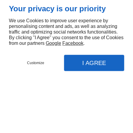
Your privacy is our priority
We use Cookies to improve user experience by
personalising content and ads, as well as analyzing
traffic and optimizing social networks functionalities.
By clicking "I Agree" you consent to the use of Cookies
from our partners
Google
Facebook
.
I AGREE
Customize
CONTACTEZ-MOI
MENU
APPEL
PLAN
Accueil
Mes prestations
Chauffe-eau solaire
Travaux de Plomberie
Pour en savoir plus