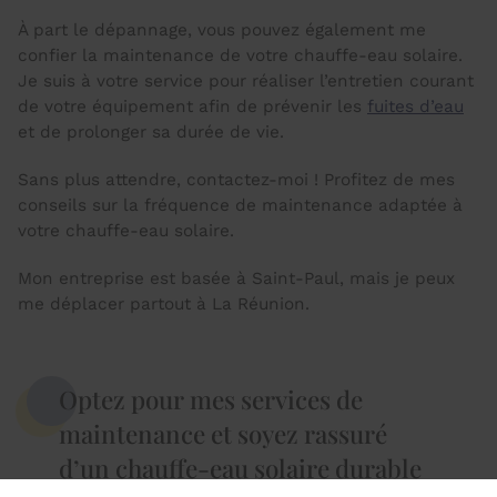
À part le dépannage, vous pouvez également me
confier la maintenance de votre chauffe-eau solaire.
Je suis à votre service pour réaliser l’entretien courant
de votre équipement afin de prévenir les
fuites d’eau
et de prolonger sa durée de vie.
Sans plus attendre, contactez-moi ! Profitez de mes
conseils sur la fréquence de maintenance adaptée à
votre chauffe-eau solaire.
Mon entreprise est basée à Saint-Paul, mais je peux
me déplacer partout à La Réunion.
Optez pour mes services de
maintenance et soyez rassuré
d’un chauffe-eau solaire durable