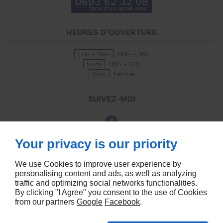
0693 62 32 08
HEURES D'OUVERTURE
Lun - Ven
06h - 16h
Sam
06h - 12h
Dim
Fermé
SUIVEZ-MOI
Your privacy is our priority
À PROPOS
We use Cookies to improve user experience by
Accueil
Plan du site
personalising content and ads, as well as analyzing
Mentions légales
Contactez-moi
traffic and optimizing social networks functionalities.
By clicking "I Agree" you consent to the use of Cookies
from our partners
Google
Facebook
.
Agence de Communication Linkeo